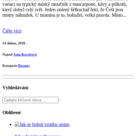
variaci na typický italský moučník z mascarpone, kávy a piškotů,
který dobyl celý svět. Jeden známý šéfkuchař řekl, že Češi jsou
mistry náhražek. U tiramisu je to, bohužel, velká pravda. Místo...
Čtěte více
14 dubna, 2020 -
Napsal
Jana Kováčová
Kategorie
Recepty
Vyhledávání
Oblíbené