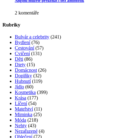
Angínu můžete překonat i bez antibiotik
2 komentáře
Rubriky
Bulvár a celebrity
(241)
Bydlení
(76)
Cestování
(57)
Cvičení
(131)
Děti
(86)
Diety
(15)
Domácnost
(26)
Doplňky
(32)
Hubnutí
(119)
Jídlo
(60)
Kosmetika
(399)
Krása
(177)
Líčení
(54)
Mateřství
(11)
Miminka
(25)
Móda
(218)
Nehty
(43)
Nezařazené
(4)
Oblečení
(72)