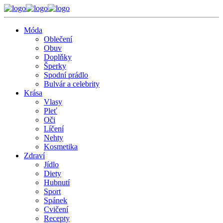
Móda
Oblečení
Obuv
Doplňky
Šperky
Spodní prádlo
Bulvár a celebrity
Krása
Vlasy
Pleť
Oči
Líčení
Nehty
Kosmetika
Zdraví
Jídlo
Diety
Hubnutí
Sport
Spánek
Cvičení
Recepty