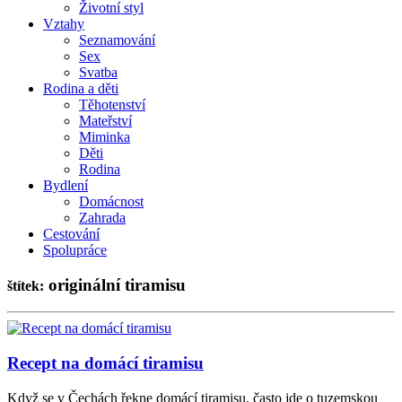
Životní styl
Vztahy
Seznamování
Sex
Svatba
Rodina a děti
Těhotenství
Mateřství
Miminka
Děti
Rodina
Bydlení
Domácnost
Zahrada
Cestování
Spolupráce
originální tiramisu
štítek:
Recept na domácí tiramisu
Když se v Čechách řekne domácí tiramisu, často jde o tuzemskou