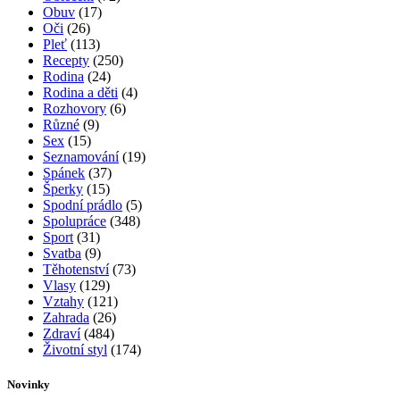
Obuv
(17)
Oči
(26)
Pleť
(113)
Recepty
(250)
Rodina
(24)
Rodina a děti
(4)
Rozhovory
(6)
Různé
(9)
Sex
(15)
Seznamování
(19)
Spánek
(37)
Šperky
(15)
Spodní prádlo
(5)
Spolupráce
(348)
Sport
(31)
Svatba
(9)
Těhotenství
(73)
Vlasy
(129)
Vztahy
(121)
Zahrada
(26)
Zdraví
(484)
Životní styl
(174)
Novinky