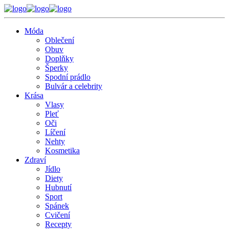
Móda
Oblečení
Obuv
Doplňky
Šperky
Spodní prádlo
Bulvár a celebrity
Krása
Vlasy
Pleť
Oči
Líčení
Nehty
Kosmetika
Zdraví
Jídlo
Diety
Hubnutí
Sport
Spánek
Cvičení
Recepty