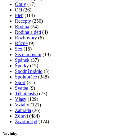
Obuv
(17)
Oči
(26)
Pleť
(113)
Recepty
(250)
Rodina
(24)
Rodina a děti
(4)
Rozhovory
(6)
Různé
(9)
Sex
(15)
Seznamování
(19)
Spánek
(37)
Šperky
(15)
Spodní prádlo
(5)
Spolupráce
(348)
Sport
(31)
Svatba
(9)
Těhotenství
(73)
Vlasy
(129)
Vztahy
(121)
Zahrada
(26)
Zdraví
(484)
Životní styl
(174)
Novinky