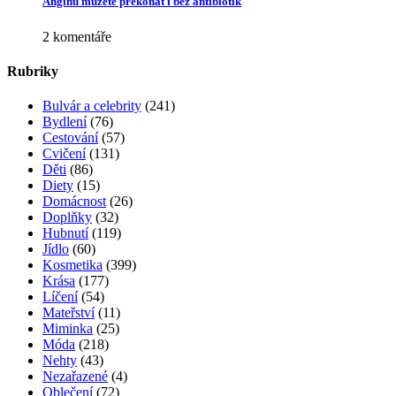
Angínu můžete překonat i bez antibiotik
2 komentáře
Rubriky
Bulvár a celebrity
(241)
Bydlení
(76)
Cestování
(57)
Cvičení
(131)
Děti
(86)
Diety
(15)
Domácnost
(26)
Doplňky
(32)
Hubnutí
(119)
Jídlo
(60)
Kosmetika
(399)
Krása
(177)
Líčení
(54)
Mateřství
(11)
Miminka
(25)
Móda
(218)
Nehty
(43)
Nezařazené
(4)
Oblečení
(72)