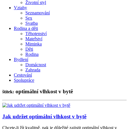
Životní styl
Vztahy
Seznamování
Sex
Svatba
Rodina a děti
Těhotenství
Mateřství
Miminka
Děti
Rodina
Bydlení
Domácnost
Zahrada
Cestování
Spolupráce
optimální vlhkost v bytě
štítek:
Jak udržet optimální vlhkost v bytě
Chcete-li žít kvalitně, pak je důležité zajistit optimální vlhkost v