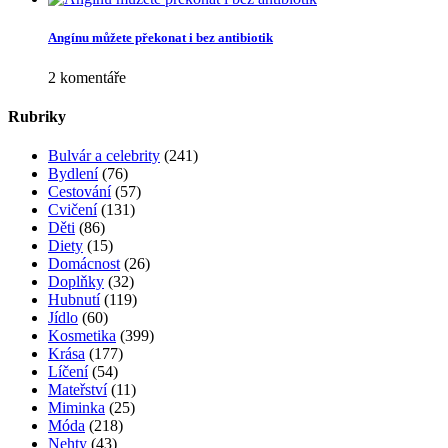
Angínu můžete překonat i bez antibiotik
2 komentáře
Rubriky
Bulvár a celebrity
(241)
Bydlení
(76)
Cestování
(57)
Cvičení
(131)
Děti
(86)
Diety
(15)
Domácnost
(26)
Doplňky
(32)
Hubnutí
(119)
Jídlo
(60)
Kosmetika
(399)
Krása
(177)
Líčení
(54)
Mateřství
(11)
Miminka
(25)
Móda
(218)
Nehty
(43)