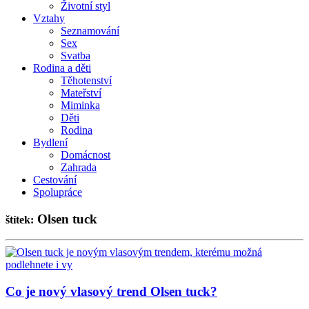
Životní styl
Vztahy
Seznamování
Sex
Svatba
Rodina a děti
Těhotenství
Mateřství
Miminka
Děti
Rodina
Bydlení
Domácnost
Zahrada
Cestování
Spolupráce
Olsen tuck
štítek:
Co je nový vlasový trend Olsen tuck?