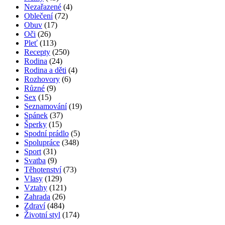
Nezařazené
(4)
Oblečení
(72)
Obuv
(17)
Oči
(26)
Pleť
(113)
Recepty
(250)
Rodina
(24)
Rodina a děti
(4)
Rozhovory
(6)
Různé
(9)
Sex
(15)
Seznamování
(19)
Spánek
(37)
Šperky
(15)
Spodní prádlo
(5)
Spolupráce
(348)
Sport
(31)
Svatba
(9)
Těhotenství
(73)
Vlasy
(129)
Vztahy
(121)
Zahrada
(26)
Zdraví
(484)
Životní styl
(174)