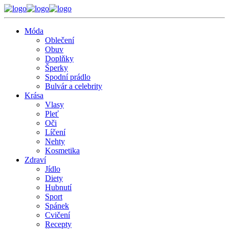
Móda
Oblečení
Obuv
Doplňky
Šperky
Spodní prádlo
Bulvár a celebrity
Krása
Vlasy
Pleť
Oči
Líčení
Nehty
Kosmetika
Zdraví
Jídlo
Diety
Hubnutí
Sport
Spánek
Cvičení
Recepty