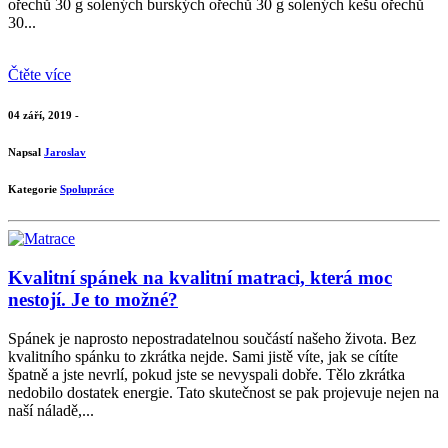
ořechů 30 g solených burských ořechů 30 g solených kešu ořechů
30...
Čtěte více
04 září, 2019 -
Napsal
Jaroslav
Kategorie
Spolupráce
Kvalitní spánek na kvalitní matraci, která moc
nestojí. Je to možné?
Spánek je naprosto nepostradatelnou součástí našeho života. Bez
kvalitního spánku to zkrátka nejde. Sami jistě víte, jak se cítíte
špatně a jste nevrlí, pokud jste se nevyspali dobře. Tělo zkrátka
nedobilo dostatek energie. Tato skutečnost se pak projevuje nejen na
naší náladě,...