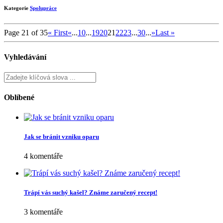
Kategorie
Spolupráce
Page 21 of 35
« First
«
...
10
...
19
20
21
22
23
...
30
...
»
Last »
Vyhledávání
Oblíbené
Jak se bránit vzniku oparu
4 komentáře
Trápí vás suchý kašel? Známe zaručený recept!
3 komentáře