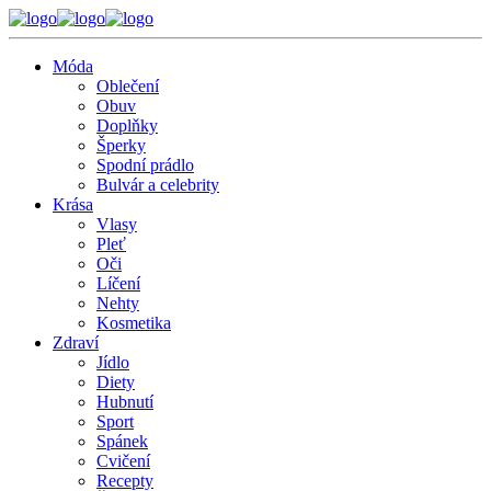
Móda
Oblečení
Obuv
Doplňky
Šperky
Spodní prádlo
Bulvár a celebrity
Krása
Vlasy
Pleť
Oči
Líčení
Nehty
Kosmetika
Zdraví
Jídlo
Diety
Hubnutí
Sport
Spánek
Cvičení
Recepty