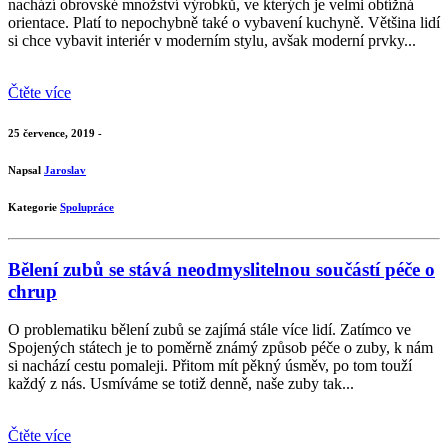
nachází obrovské množství výrobků, ve kterých je velmi obtížná
orientace. Platí to nepochybně také o vybavení kuchyně. Většina lidí
si chce vybavit interiér v moderním stylu, avšak moderní prvky...
Čtěte více
25 července, 2019 -
Napsal
Jaroslav
Kategorie
Spolupráce
Bělení zubů se stává neodmyslitelnou součástí péče o
chrup
O problematiku bělení zubů se zajímá stále více lidí. Zatímco ve
Spojených státech je to poměrně známý způsob péče o zuby, k nám
si nachází cestu pomaleji. Přitom mít pěkný úsměv, po tom touží
každý z nás. Usmíváme se totiž denně, naše zuby tak...
Čtěte více