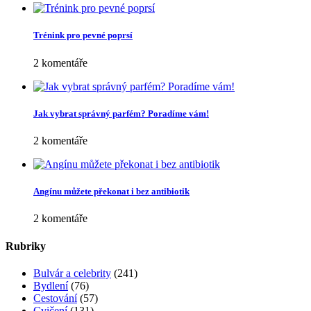
Trénink pro pevné poprsí
2 komentáře
Jak vybrat správný parfém? Poradíme vám!
2 komentáře
Angínu můžete překonat i bez antibiotik
2 komentáře
Rubriky
Bulvár a celebrity
(241)
Bydlení
(76)
Cestování
(57)
Cvičení
(131)