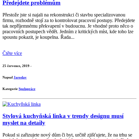
Předejdete problémům
Přestože jste si najali na rekonstrukci či stavbu specializovanou
firmu, rozhodně stojí za to kontrolovat pracovní postupy. Předejdete
tak nepříjemnému překvapení v budoucnu. Je vhodné proto něco o
pracovních postupech vědět. Jedním z kritických míst, kde toho lze
spoustu pokazit, je koupelna. Řada...
Čtěte více
25 července, 2019 -
Napsal
Jaroslav
Kategorie
Spolupráce
Stylová kuchyňská linka v trendy designu musí
myslet na detaily
Pokud si zařizujete nový dům či byt, určitě zjišťujete, že na trhu se