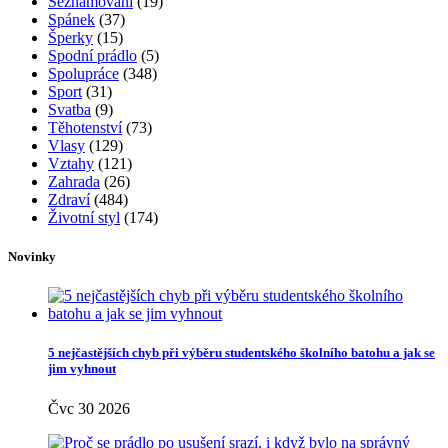
Seznamování
(19)
Spánek
(37)
Šperky
(15)
Spodní prádlo
(5)
Spolupráce
(348)
Sport
(31)
Svatba
(9)
Těhotenství
(73)
Vlasy
(129)
Vztahy
(121)
Zahrada
(26)
Zdraví
(484)
Životní styl
(174)
Novinky
5 nejčastějších chyb při výběru studentského školního batohu a jak se
jim vyhnout
Čvc 30 2026