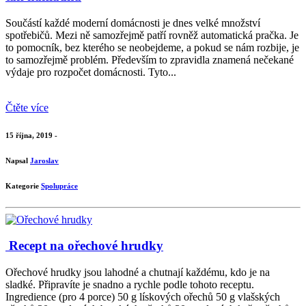
Součástí každé moderní domácnosti je dnes velké množství
spotřebičů. Mezi ně samozřejmě patří rovněž automatická pračka. Je
to pomocník, bez kterého se neobejdeme, a pokud se nám rozbije, je
to samozřejmě problém. Především to zpravidla znamená nečekané
výdaje pro rozpočet domácnosti. Tyto...
Čtěte více
15 října, 2019 -
Napsal
Jaroslav
Kategorie
Spolupráce
​ Recept na ořechové hrudky
Ořechové hrudky jsou lahodné a chutnají každému, kdo je na
sladké. Připravíte je snadno a rychle podle tohoto receptu.
Ingredience (pro 4 porce) 50 g lískových ořechů 50 g vlašských