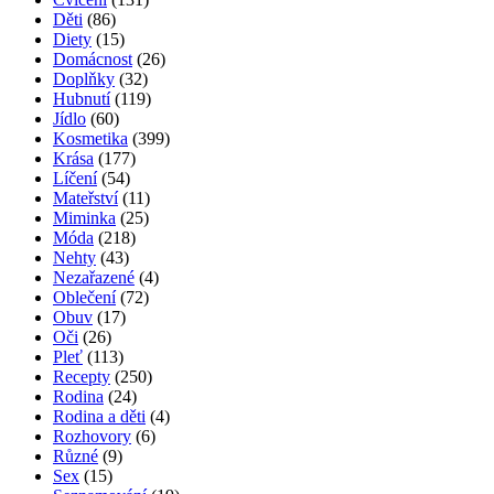
Děti
(86)
Diety
(15)
Domácnost
(26)
Doplňky
(32)
Hubnutí
(119)
Jídlo
(60)
Kosmetika
(399)
Krása
(177)
Líčení
(54)
Mateřství
(11)
Miminka
(25)
Móda
(218)
Nehty
(43)
Nezařazené
(4)
Oblečení
(72)
Obuv
(17)
Oči
(26)
Pleť
(113)
Recepty
(250)
Rodina
(24)
Rodina a děti
(4)
Rozhovory
(6)
Různé
(9)
Sex
(15)