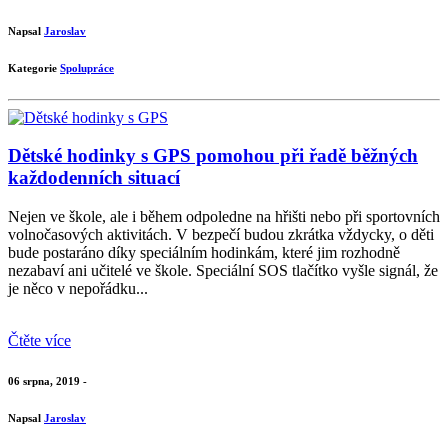
Napsal
Jaroslav
Kategorie
Spolupráce
Dětské hodinky s GPS pomohou při řadě běžných
každodenních situací
Nejen ve škole, ale i během odpoledne na hřišti nebo při sportovních
volnočasových aktivitách. V bezpečí budou zkrátka vždycky, o děti
bude postaráno díky speciálním hodinkám, které jim rozhodně
nezabaví ani učitelé ve škole. Speciální SOS tlačítko vyšle signál, že
je něco v nepořádku...
Čtěte více
06 srpna, 2019 -
Napsal
Jaroslav