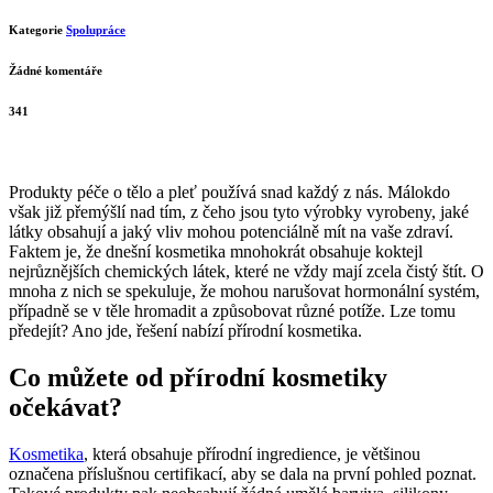
Kategorie
Spolupráce
Žádné komentáře
341
Produkty péče o tělo a pleť používá snad každý z nás. Málokdo
však již přemýšlí nad tím, z čeho jsou tyto výrobky vyrobeny, jaké
látky obsahují a jaký vliv mohou potenciálně mít na vaše zdraví.
Faktem je, že dnešní kosmetika mnohokrát obsahuje koktejl
nejrůznějších chemických látek, které ne vždy mají zcela čistý štít. O
mnoha z nich se spekuluje, že mohou narušovat hormonální systém,
případně se v těle hromadit a způsobovat různé potíže. Lze tomu
předejít? Ano jde, řešení nabízí přírodní kosmetika.
Co můžete od přírodní kosmetiky
očekávat?
Kosmetika
, která obsahuje přírodní ingredience, je většinou
označena příslušnou certifikací, aby se dala na první pohled poznat.