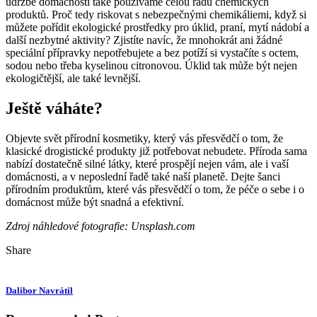
údržbě domácnosti také používáme celou řadu chemických
produktů. Proč tedy riskovat s nebezpečnými chemikáliemi, když si
můžete pořídit ekologické prostředky pro úklid, praní, mytí nádobí a
další nezbytné aktivity? Zjistíte navíc, že mnohokrát ani žádné
speciální přípravky nepotřebujete a bez potíží si vystačíte s octem,
sodou nebo třeba kyselinou citronovou. Úklid tak může být nejen
ekologičtější, ale také levnější.
Ještě váháte?
Objevte svět přírodní kosmetiky, který vás přesvědčí o tom, že
klasické drogistické produkty již potřebovat nebudete. Příroda sama
nabízí dostatečně silné látky, které prospějí nejen vám, ale i vaší
domácnosti, a v neposlední řadě také naší planetě. Dejte šanci
přírodním produktům, které vás přesvědčí o tom, že péče o sebe i o
domácnost může být snadná a efektivní.
Zdroj náhledové fotografie: Unsplash.com
Share
Dalibor Navrátil