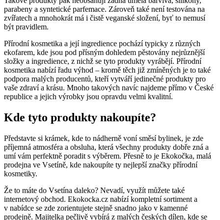
Takové produkty pak neobsahují žádná umělá barviva, silikony,
parabeny a syntetické parfemace. Zároveň také není testována na
zvířatech a mnohokrát má i čistě veganské složení, byť to nemusí
být pravidlem.
Přírodní kosmetika a její ingredience pochází typicky z různých
ekofarem, kde jsou pod přísným dohledem pěstovány nejrůznější
složky a ingredience, z nichž se tyto produkty vyrábějí. Přírodní
kosmetika nabízí řadu výhod – kromě těch již zmíněných je to také
podpora malých producentů, kteří vytváří jedinečné produkty pro
vaše zdraví a krásu. Mnoho takových navíc najdeme přímo v České
republice a jejich výrobky jsou opravdu velmi kvalitní.
Kde tyto produkty nakoupíte?
Představte si krámek, kde to nádherně voní směsí bylinek, je zde
příjemná atmosféra a obsluha, která všechny produkty dobře zná a
umí vám perfektně poradit s výběrem. Přesně to je Ekokočka, malá
prodejna ve Vsetíně, kde nakoupíte ty nejlepší značky přírodní
kosmetiky.
Že to máte do Vsetína daleko? Nevadí, využít můžete také
internetový obchod. Ekokocka.cz nabízí kompletní sortiment a
v nabídce se zde zorientujete stejně snadno jako v kamenné
prodejně. Majitelka pečlivě vybírá z malých českých dílen, kde se