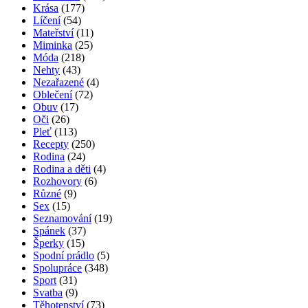
Krása
(177)
Líčení
(54)
Mateřství
(11)
Miminka
(25)
Móda
(218)
Nehty
(43)
Nezařazené
(4)
Oblečení
(72)
Obuv
(17)
Oči
(26)
Pleť
(113)
Recepty
(250)
Rodina
(24)
Rodina a děti
(4)
Rozhovory
(6)
Různé
(9)
Sex
(15)
Seznamování
(19)
Spánek
(37)
Šperky
(15)
Spodní prádlo
(5)
Spolupráce
(348)
Sport
(31)
Svatba
(9)
Těhotenství
(73)