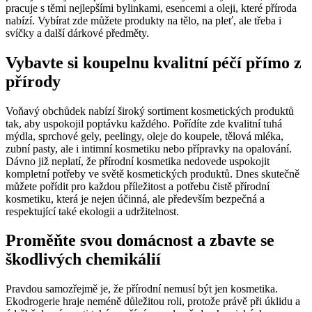
pracuje s těmi nejlepšími bylinkami, esencemi a oleji, které příroda
nabízí. Vybírat zde můžete produkty na tělo, na pleť, ale třeba i
svíčky a další dárkové předměty.
Vybavte si koupelnu kvalitní péčí přímo z
přírody
Voňavý obchůdek nabízí široký sortiment kosmetických produktů
tak, aby uspokojil poptávku každého. Pořídíte zde kvalitní tuhá
mýdla, sprchové gely, peelingy, oleje do koupele, tělová mléka,
zubní pasty, ale i intimní kosmetiku nebo přípravky na opalování.
Dávno již neplatí, že přírodní kosmetika nedovede uspokojit
kompletní potřeby ve světě kosmetických produktů. Dnes skutečně
můžete pořídit pro každou příležitost a potřebu čistě přírodní
kosmetiku, která je nejen účinná, ale především bezpečná a
respektující také ekologii a udržitelnost.
Proměňte svou domácnost a zbavte se
škodlivých chemikálií
Pravdou samozřejmě je, že přírodní nemusí být jen kosmetika.
Ekodrogerie hraje neméně důležitou roli, protože právě při úklidu a