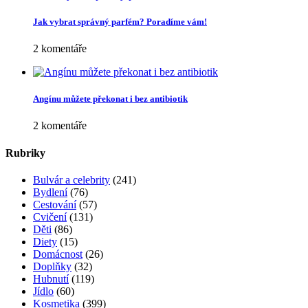
Jak vybrat správný parfém? Poradíme vám!
2 komentáře
Angínu můžete překonat i bez antibiotik
2 komentáře
Rubriky
Bulvár a celebrity
(241)
Bydlení
(76)
Cestování
(57)
Cvičení
(131)
Děti
(86)
Diety
(15)
Domácnost
(26)
Doplňky
(32)
Hubnutí
(119)
Jídlo
(60)
Kosmetika
(399)