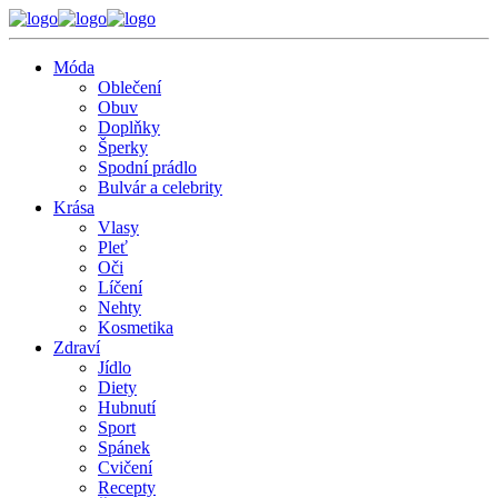
Móda
Oblečení
Obuv
Doplňky
Šperky
Spodní prádlo
Bulvár a celebrity
Krása
Vlasy
Pleť
Oči
Líčení
Nehty
Kosmetika
Zdraví
Jídlo
Diety
Hubnutí
Sport
Spánek
Cvičení
Recepty