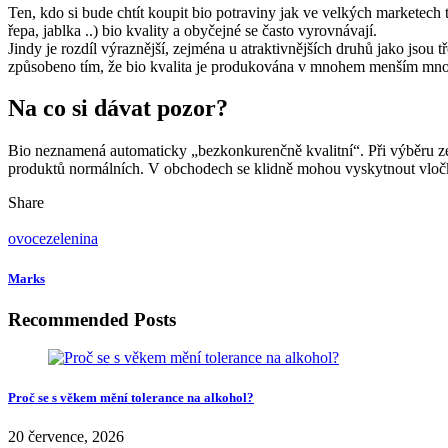
Ten, kdo si bude chtít koupit bio potraviny jak ve velkých marketech
řepa, jablka ..) bio kvality a obyčejné se často vyrovnávají.
Jindy je rozdíl výraznější, zejména u atraktivnějších druhů jako jso
způsobeno tím, že bio kvalita je produkována v mnohem menším množs
Na co si dávat pozor?
Bio neznamená automaticky „bezkonkurenčně kvalitní“. Při výběru zejm
produktů normálních. V obchodech se klidně mohou vyskytnout vločk
Share
ovoce
zelenina
Marks
Recommended Posts
Proč se s věkem mění tolerance na alkohol?
20 července, 2026