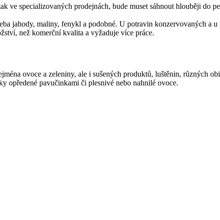
 tak ve specializovaných prodejnách, bude muset sáhnout hlouběji do p
u třeba jahody, maliny, fenykl a podobné. U potravin konzervovaných a u
tví, než komerční kvalita a vyžaduje více práce.
éna ovoce a zeleniny, ale i sušených produktů, luštěnin, různých obiln
y opředené pavučinkami či plesnivé nebo nahnilé ovoce.