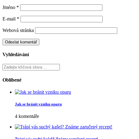
Jméno
*
E-mail
*
Webová stránka
Vyhledávání
Oblíbené
Jak se bránit vzniku oparu
4 komentáře
Trápí vás suchý kašel? Známe zaručený recept!