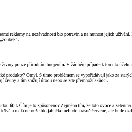
samé reklamy na nezávadnosti bio potravin a na nutnost jejich užívání.
 „zoubek“.
dy živiny pouze přírodním hnojením. V žádném případě k tomuto účelu n
mické produkty? Omyl. S tímto problémem se vypořádávají jako za starý
ají živiny a tím snižují úrodu nebo se zde přemnoží škůdci.
udou líbit. Čím je to způsobeno? Zejména tím, že toto ovoce a zelenin
e křivá a malá nebo že bio jablíčko nebude krásně červené, ale bude oz