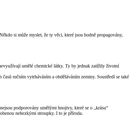
 Někdo si může myslet, že ty věci, které jsou hodně propagovány,
evyužívají umělé chemické látky. Ty by jednak zatížily životní
ch časů ručním vytrháváním a obděláváním zeminy. Soustředí se také
a nejsou podporovány umělými hnojivy, které se o „krásu“
dobenou nehezkými stroupky. I to je příroda.