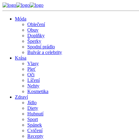
Móda
Oblečení
Obuv
Doplňky
Šperky
Spodní prádlo
Bulvár a celebrity
Krása
Vlasy
Pleť
Oči
Líčení
Nehty
Kosmetika
Zdraví
Jídlo
Diety
Hubnutí
Sport
Spánek
Cvičení
Recepty