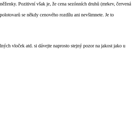
eněženky. Pozitivní však je, že cena sezónních druhů (mrkev, červená
 polotovarů se někdy cenového rozdílu ani nevšimnete. Je to
ých vloček atd. si dávejte naprosto stejný pozor na jakost jako u