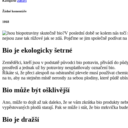
Kategorie
Zdraví
Žádné komentáře
1068
V poslední době se kolem nás točí 
nejsou zase tak růžové jak se zdá. Pojďme se jim společně podívat na
Bio je ekologicky šetrné
Zemědělci, kteří jsou v podstatě původci bio potravin, přivádí do pů
prostředí a jednak už by potraviny neuplatňovaly označení bio.
Říkáte si, že přeci alespoň na odstranění plevele musí používat che
na to, aby na stejném místě nerostly za sebou plodiny, které půdě ubír
Bio může být ošklivější
Ano, může to dojít až tak daleko, že se vám zkrátka bio produkty neb
vypěstovaných plodů starají. Pak se může i stát, že bio mrkvička bud
Bio je dražší