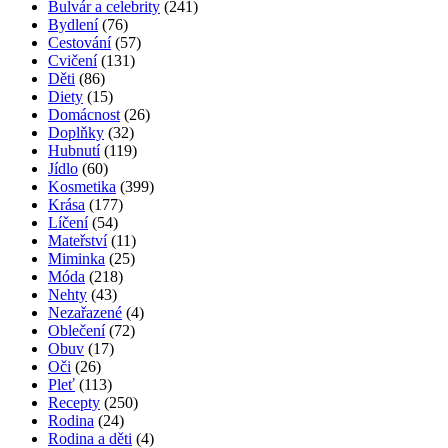
Bulvár a celebrity
(241)
Bydlení
(76)
Cestování
(57)
Cvičení
(131)
Děti
(86)
Diety
(15)
Domácnost
(26)
Doplňky
(32)
Hubnutí
(119)
Jídlo
(60)
Kosmetika
(399)
Krása
(177)
Líčení
(54)
Mateřství
(11)
Miminka
(25)
Móda
(218)
Nehty
(43)
Nezařazené
(4)
Oblečení
(72)
Obuv
(17)
Oči
(26)
Pleť
(113)
Recepty
(250)
Rodina
(24)
Rodina a děti
(4)