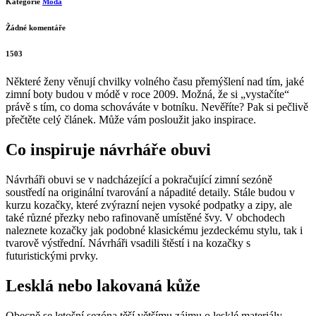
Kategorie
Móda
Žádné komentáře
1503
Některé ženy věnují chvilky volného času přemýšlení nad tím, jaké
zimní boty budou v módě v roce 2009. Možná, že si „vystačíte“
právě s tím, co doma schováváte v botníku. Nevěříte? Pak si pečlivě
přečtěte celý článek. Může vám posloužit jako inspirace.
Co inspiruje návrháře obuvi
Návrháři obuvi se v nadcházející a pokračující zimní sezóně
soustředí na originální tvarování a nápadité detaily. Stále budou v
kurzu kozačky, které zvýrazní nejen vysoké podpatky a zipy, ale
také různé přezky nebo rafinovaně umístěné švy. V obchodech
naleznete kozačky jak podobné klasickému jezdeckému stylu, tak i
tvarově výstřední. Návrháři vsadili štěstí i na kozačky s
futuristickými prvky.
Lesklá nebo lakovaná kůže
Obecně se letošní sezóna těší většímu zájmu o lesklé materiály.