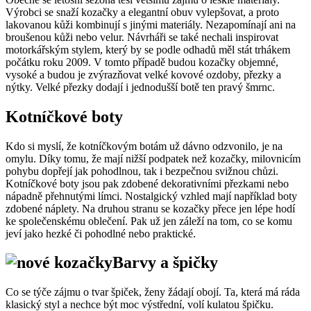
Výrobci se snaží kozačky a elegantní obuv vylepšovat, a proto
lakovanou kůži kombinují s jinými materiály. Nezapomínají ani na
broušenou kůži nebo velur. Návrháři se také nechali inspirovat
motorkářským stylem, který by se podle odhadů měl stát trhákem
počátku roku 2009. V tomto případě budou kozačky objemné,
vysoké a budou je zvýrazňovat velké kovové ozdoby, přezky a
nýtky. Velké přezky dodají i jednodušší botě ten pravý šmrnc.
Kotníčkové boty
Kdo si myslí, že kotníčkovým botám už dávno odzvonilo, je na
omylu. Díky tomu, že mají nižší podpatek než kozačky, milovnicím
pohybu dopřejí jak pohodlnou, tak i bezpečnou svižnou chůzi.
Kotníčkové boty jsou pak zdobené dekorativními přezkami nebo
nápadně přehnutými límci. Nostalgický vzhled mají například boty
zdobené náplety. Na druhou stranu se kozačky přece jen lépe hodí
ke společenskému oblečení. Pak už jen záleží na tom, co se komu
jeví jako hezké či pohodlné nebo praktické.
Barvy a špičky
Co se týče zájmu o tvar špiček, ženy žádají obojí. Ta, která má ráda
klasický styl a nechce být moc výstřední, volí kulatou špičku.