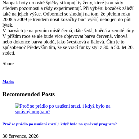
Naopak boty do ostré špičky si kupují ty ženy, které jsou rády
středem pozornosti a rády experimentují. Při výběru kozaček záleží
také na jejich výšce. Odborníci se shodují na tom, že přelom roku
2008 a 2009 je trendem nosit kozačky buď vyšší, nebo jen do půli
lýtek.
V barvách je na prvním místě černá, dále šedá, hnědá a zemité tóny.
V příštím roce se ale bude více objevovat barva červená, vínová
nebo dokonce barva plodů, jako švestková a fialová. Čím je to
způsobeno? Především tím, že se vrací funky styl z 30. a 50. let 20.
století.
Share
Marks
Recommended Posts
Proč se prádlo po usušení srazí, i když bylo na správný program?
30 července, 2026