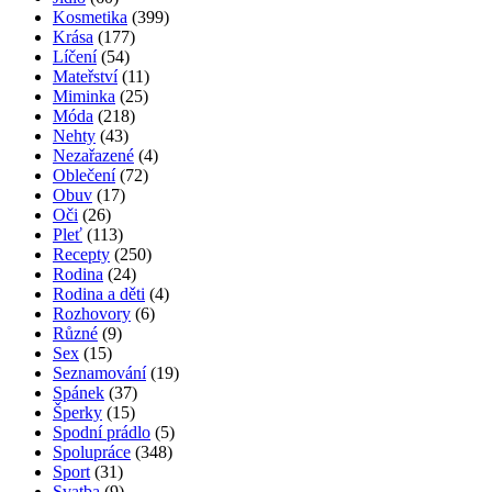
Kosmetika
(399)
Krása
(177)
Líčení
(54)
Mateřství
(11)
Miminka
(25)
Móda
(218)
Nehty
(43)
Nezařazené
(4)
Oblečení
(72)
Obuv
(17)
Oči
(26)
Pleť
(113)
Recepty
(250)
Rodina
(24)
Rodina a děti
(4)
Rozhovory
(6)
Různé
(9)
Sex
(15)
Seznamování
(19)
Spánek
(37)
Šperky
(15)
Spodní prádlo
(5)
Spolupráce
(348)
Sport
(31)
Svatba
(9)