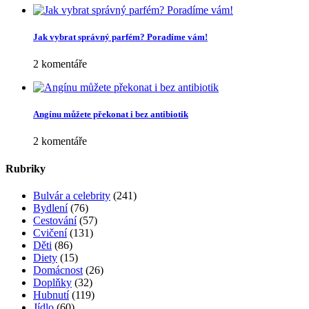
Jak vybrat správný parfém? Poradíme vám!
2 komentáře
Angínu můžete překonat i bez antibiotik
2 komentáře
Rubriky
Bulvár a celebrity
(241)
Bydlení
(76)
Cestování
(57)
Cvičení
(131)
Děti
(86)
Diety
(15)
Domácnost
(26)
Doplňky
(32)
Hubnutí
(119)
Jídlo
(60)