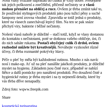
Nosit vlasy svázané například do culíku je vždy dobré. Předejdete
tak jejich poškození a znečištění, přičemž nečistoty se
z vlasů
mohou přenášet na obličej a ruce.
Ovšem je třeba zmínit také to,
že používání stylingových produktů jako jsou tužicí pěny a suché
šampony není zrovna vhodné. Zpravidla se totiž jedná o produkty,
které na vlasech zanechávají lepivý film. Na ten se pak snáze
přichytí viry, bakterie i běžné nečistoty.
Nošení vlasů nahoře je důležité – stačí totiž, když se vlasy dostanou
do kontaktu s nečistotami, poté se dotknou vašeho obličeje, úst, či
do nich saháte rukama.
Postačí obyčejný culík či drdol, ovšem
rozhodně můžete být kreativnější.
Neváhejte vyzkoušet různé
účesy, či třeba rozmanité pokrývky hlavy.
Péče o pleť by měla být každodenní rutinou. Mnoho z nás navíc
nosí i make-up. Ať už na pleť nanášíte jakékoli produkty, je důležité
myslet na hygienu. Základem jsou čisté ruce, případně se nabízí
štětce a další pomůcky pro nanášení produktů. Pro dosažení čisté a
hygienické rutiny je třeba myslet i na ty nejmenší detaily, které by
vás třeba dříve nenapadly.
Zdroj foto: wqww.freepik.com
Share
kosmetická turina
rutina