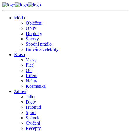
Móda
Oblečení
Obuv
Doplňky
Šperky
Spodní prádlo
Bulvár a celebrity
Krása
Vlasy
Pleť
Oči
Líčení
Nehty
Kosmetika
Zdraví
Jídlo
Diety
Hubnutí
Sport
Spánek
Cvičení
Recepty