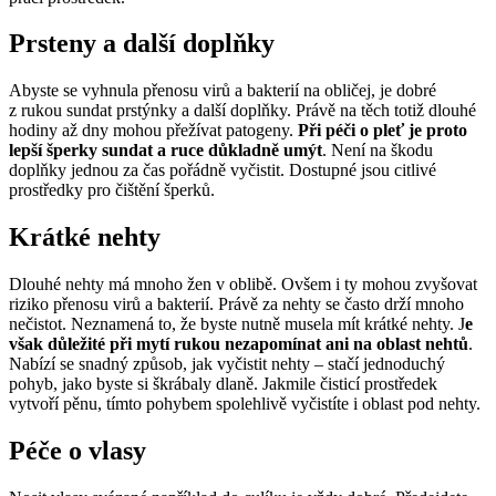
Prsteny a další doplňky
Abyste se vyhnula přenosu virů a bakterií na obličej, je dobré
z rukou sundat prstýnky a další doplňky. Právě na těch totiž dlouhé
hodiny až dny mohou přežívat patogeny.
Při péči o pleť je proto
lepší šperky sundat a ruce důkladně umýt
. Není na škodu
doplňky jednou za čas pořádně vyčistit. Dostupné jsou citlivé
prostředky pro čištění šperků.
Krátké nehty
Dlouhé nehty má mnoho žen v oblibě. Ovšem i ty mohou zvyšovat
riziko přenosu virů a bakterií. Právě za nehty se často drží mnoho
nečistot. Neznamená to, že byste nutně musela mít krátké nehty. J
e
však důležité při mytí rukou nezapomínat ani na oblast nehtů
.
Nabízí se snadný způsob, jak vyčistit nehty – stačí jednoduchý
pohyb, jako byste si škrábaly dlaně. Jakmile čisticí prostředek
vytvoří pěnu, tímto pohybem spolehlivě vyčistíte i oblast pod nehty.
Péče o vlasy