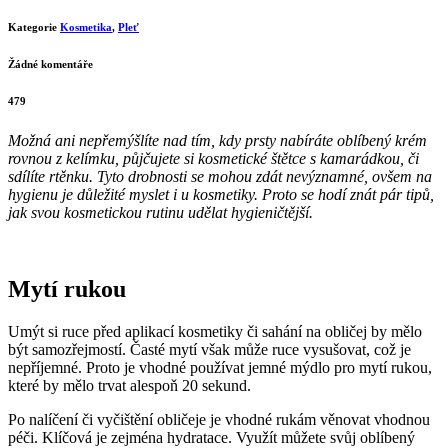
Kategorie
Kosmetika
,
Pleť
Žádné komentáře
479
Možná ani nepřemýšlíte nad tím, kdy prsty nabíráte oblíbený krém
rovnou z kelímku, půjčujete si kosmetické štětce s kamarádkou, či
sdílíte rtěnku. Tyto drobnosti se mohou zdát nevýznamné, ovšem na
hygienu je důležité myslet i u kosmetiky. Proto se hodí znát pár tipů,
jak svou kosmetickou rutinu udělat hygieničtější.
Mytí rukou
Umýt si ruce před aplikací kosmetiky či sahání na obličej by mělo
být samozřejmostí. Časté mytí však může ruce vysušovat, což je
nepříjemné. Proto je vhodné používat jemné mýdlo pro mytí rukou,
které by mělo trvat alespoň 20 sekund.
Po nalíčení či vyčištění obličeje je vhodné rukám věnovat vhodnou
péči. Klíčová je zejména hydratace. Využít můžete svůj oblíbený