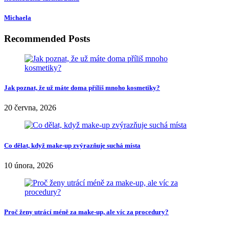
Michaela
Recommended Posts
Jak poznat, že už máte doma příliš mnoho kosmetiky?
20 června, 2026
Co dělat, když make-up zvýrazňuje suchá místa
10 února, 2026
Proč ženy utrácí méně za make-up, ale víc za procedury?