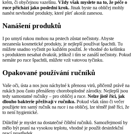
krém, či obyčejnou vazelínu.
Vždy však myslete na to, že péče o
ruce přichází jako poslední krok.
Jinak byste na obličej mohly
nanést nevhodné produkty, které pleť akorát zanesou.
Nanášení produktů
I po umytí rukou mohou na prstech zůstat nečistoty. Abyste
nezanesla kosmetické produkty, je nejlepší používat špachtli. Tu
můžete snadno vyčistit po každém použití. Je vhodné do kelímku
s produktem nesahat dvakrát, jelikož i tím se zanáší nečistoty. Pokud
nemáte po ruce špachtli, můžete vzít vatovou tyčinku.
Opakované používání ručníků
Vaše oči, ústa a nos jsou náchylné k přenosu virů, přičemž právě na
rukách jsou často přenášeny choroboplodné zárodky. Nejlepší jsou
tedy samostatné ručníky – pro obličej a ruce.
Nelze jistě říci, jak
dlouho bakterie přežívají v ručníku.
Pokud však ráno či večer
použijete ten samý ručník na ruce i na obličej, lze téměř jistě říci, že
to není hygienické.
Důležité je myslet na dostatečné čištění ručníků. Samozřejmostí by
mělo být praní na vysokou teplotu, vhodné je použít desinfekční
prací prostředek.