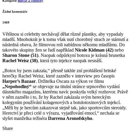
Kategorie
Bulvár a celebrity
Žádné komentáře
1469
Většinou si celebrity nechávají dělat různé plastiky, aby vypadaly
mladší. Mnohokrát je k tomu však nutí chorobný strach ze stárnutí a
následná obava, že filmovou roli nabídnou někomu mladšímu. Do
takovéto skupiny žen se řadí například
Nicole Kidman (42)
nebo
Sharon Stone (51)
. Naopak odpůrkyní botoxu je krásná brunetka
Rachel Weisz (38)
, která tyto injekce naopak nesnáší.
„Botox by jsem zakzala,“ přesně takhle zní prohlášení britské
herečky Rachel Weisz, které zaznělo v interview pro časopis
Harper’s Bazaar
. Držitelka Oscara za výkon ve filmu
„Nepohodlný“
se objevuje na titulní stránce srpnového vydání
dásmkého magazínu, kterému navíc poskytla velký rozhovor. Právě
v něm zaznělo i to, že by Rachel zakázala svým hereckým
kolegyním používání kolagenových a botulotoxinových injekcí.
„Měli by je hercům zakazovat stejně tak, jako sportovcům steroidy.
Herectví je přeci celé o výrazu, vyjadřování emocí,“ nechala se
slyšet manželka režiséra
Darrena Aronofskyho
.
Share