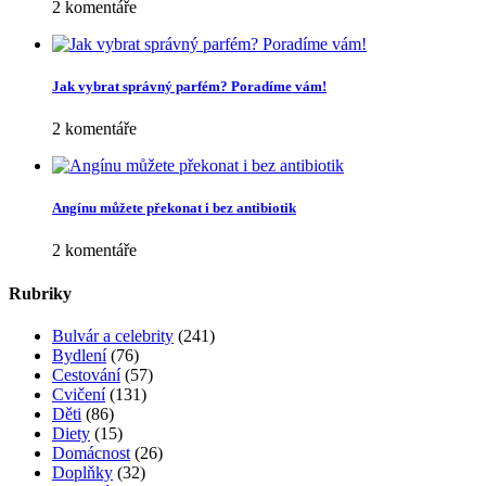
2 komentáře
Jak vybrat správný parfém? Poradíme vám!
2 komentáře
Angínu můžete překonat i bez antibiotik
2 komentáře
Rubriky
Bulvár a celebrity
(241)
Bydlení
(76)
Cestování
(57)
Cvičení
(131)
Děti
(86)
Diety
(15)
Domácnost
(26)
Doplňky
(32)