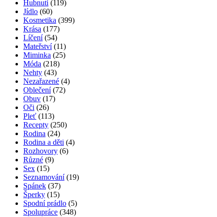
Hubnutí
(119)
Jídlo
(60)
Kosmetika
(399)
Krása
(177)
Líčení
(54)
Mateřství
(11)
Miminka
(25)
Móda
(218)
Nehty
(43)
Nezařazené
(4)
Oblečení
(72)
Obuv
(17)
Oči
(26)
Pleť
(113)
Recepty
(250)
Rodina
(24)
Rodina a děti
(4)
Rozhovory
(6)
Různé
(9)
Sex
(15)
Seznamování
(19)
Spánek
(37)
Šperky
(15)
Spodní prádlo
(5)
Spolupráce
(348)