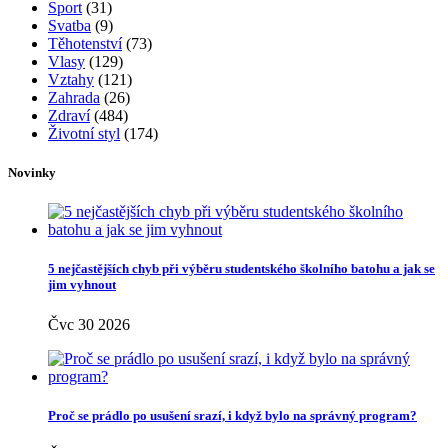
Sport
(31)
Svatba
(9)
Těhotenství
(73)
Vlasy
(129)
Vztahy
(121)
Zahrada
(26)
Zdraví
(484)
Životní styl
(174)
Novinky
5 nejčastějších chyb při výběru studentského školního batohu a jak se
jim vyhnout
Čvc 30 2026
Proč se prádlo po usušení srazí, i když bylo na správný program?