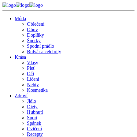
Móda
Oblečení
Obuv
Doplňky
Šperky
Spodní prádlo
Bulvár a celebrity
Krása
Vlasy
Pleť
Oči
Líčení
Nehty
Kosmetika
Zdraví
Jídlo
Diety
Hubnutí
Sport
Spánek
Cvičení
Recepty