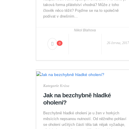
taková forma přátelství vhodná? Může z toho
člověk něco těžit? Pojďme se na to společně
podívat v dnešním...
Nikol Blahova
26 června, 2017
0
Kategorie
Krása
Jak na bezchybně hladké
oholení?
Bezchybně hladké oholení je u žen v horkých
měsících nepsanou nutností. Od něžného pohlaví
se oholení určitých částí těla tak nějak vyžaduje,