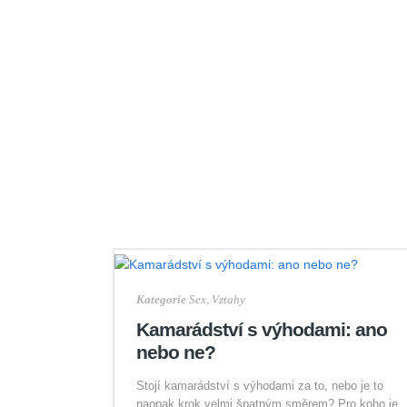
Kategorie
Sex
,
Vztahy
Kamarádství s výhodami: ano
nebo ne?
Stojí kamarádství s výhodami za to, nebo je to
naopak krok velmi špatným směrem? Pro koho je