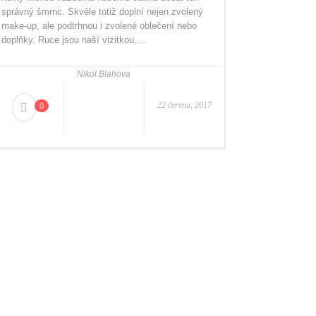
správný šmrnc. Skvěle totiž doplní nejen zvolený
make-up, ale podtrhnou i zvolené oblečení nebo
doplňky. Ruce jsou naší vizitkou,...
Nikol Blahova
22 června, 2017
0