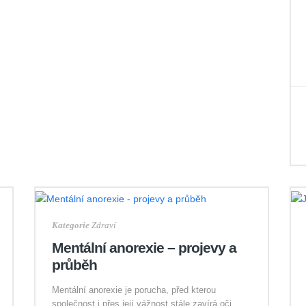
Kategorie
Zdraví
Mentální anorexie – projevy a
průběh
Mentální anorexie je porucha, před kterou
společnost i přes její vážnost stále zavírá oči.