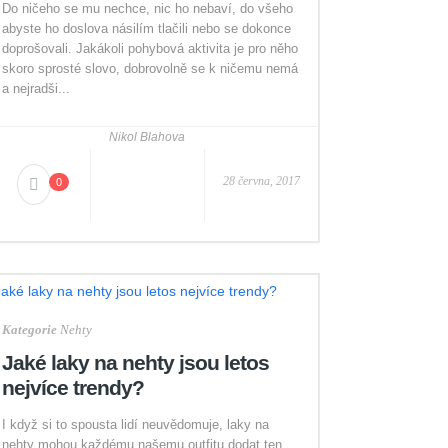
Do ničeho se mu nechce, nic ho nebaví, do všeho
abyste ho doslova násilím tlačili nebo se dokonce
doprošovali. Jakákoli pohybová aktivita je pro něho
skoro sprosté slovo, dobrovolně se k ničemu nemá
a nejradši...
Nikol Blahova
28 června, 2017
0
Kategorie
Nehty
Jaké laky na nehty jsou letos
nejvíce trendy?
I když si to spousta lidí neuvědomuje, laky na
nehty mohou každému našemu outfitu dodat ten