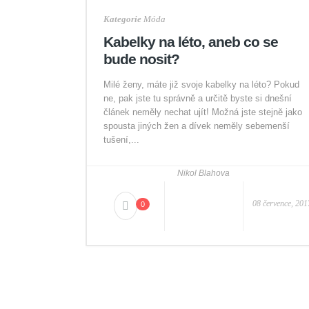
Kategorie
Móda
Kabelky na léto, aneb co se
bude nosit?
Milé ženy, máte již svoje kabelky na léto? Pokud
ne, pak jste tu správně a určitě byste si dnešní
článek neměly nechat ujít! Možná jste stejně jako
spousta jiných žen a dívek neměly sebemenší
tušení,...
Nikol Blahova
08 července, 201
0