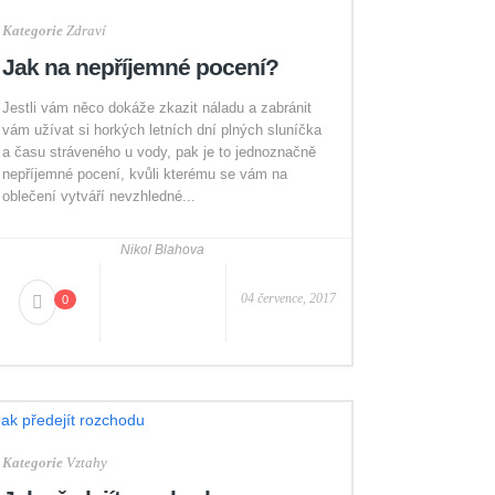
Kategorie
Zdraví
Jak na nepříjemné pocení?
Jestli vám něco dokáže zkazit náladu a zabránit
vám užívat si horkých letních dní plných sluníčka
a času stráveného u vody, pak je to jednoznačně
nepříjemné pocení, kvůli kterému se vám na
oblečení vytváří nevzhledné...
Nikol Blahova
04 července, 2017
0
Kategorie
Vztahy