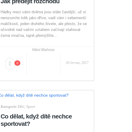
Jak předejít rozchodu
Hádky mezi vámi dvěma jsou stále častější, už si
nerozumíte tolik jako dříve, vadí vám i sebemenší
maličkosti, jeden druhého štvete, ale přesto, že se
očividně nad vaším vztahem začínají stahovat
černá mračna, tajně přemýšlíte...
Nikol Blahova
30 června, 2017
0
Kategorie
Děti
,
Sport
Co dělat, když dítě nechce
sportovat?