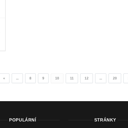
«
...
8
9
10
11
12
...
20
POPULÁRNÍ
STRÁNKY