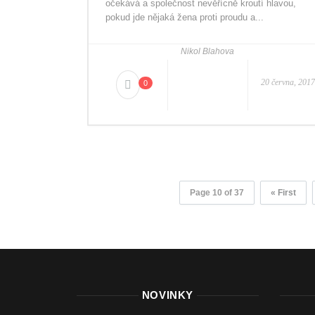
očekává a společnost nevěřícně kroutí hlavou,
pokud jde nějaká žena proti proudu a...
Nikol Blahova
20 června, 2017
0
Page 10 of 37
« First
NOVINKY