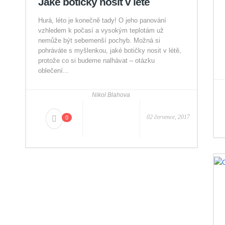
Jaké botičky nosit v létě
Hurá, léto je konečně tady! O jeho panování
vzhledem k počasí a vysokým teplotám už
nemůže být sebemenší pochyb. Možná si
pohráváte s myšlenkou, jaké botičky nosit v létě,
protože co si budeme nalhávat – otázku
oblečení...
Nikol Blahova
02 července, 2017
0