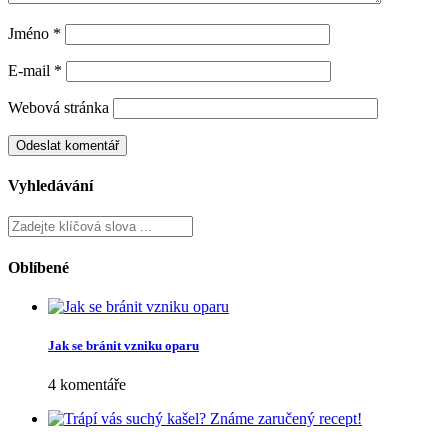
Jméno
*
E-mail
*
Webová stránka
Vyhledávání
Oblíbené
Jak se bránit vzniku oparu
4 komentáře