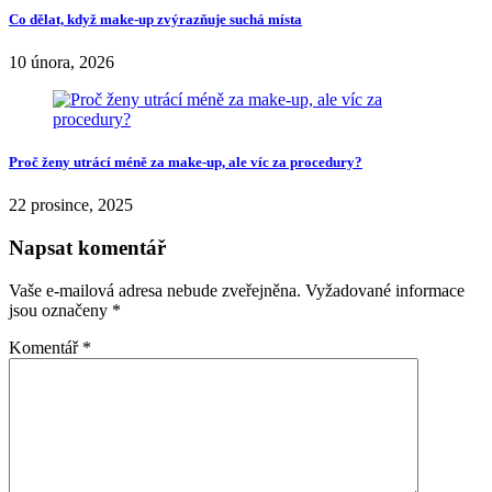
Co dělat, když make-up zvýrazňuje suchá místa
10 února, 2026
Proč ženy utrácí méně za make-up, ale víc za procedury?
22 prosince, 2025
Napsat komentář
Vaše e-mailová adresa nebude zveřejněna.
Vyžadované informace
jsou označeny
*
Komentář
*