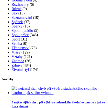
Rodina a děti
(4)
Rozhovory
(6)
Různé
(9)
Sex
(15)
Seznamování
(19)
Spánek
(37)
Šperky
(15)
Spodní prádlo
(5)
Spolupráce
(348)
Sport
(31)
Svatba
(9)
Těhotenství
(73)
Vlasy
(129)
Vztahy
(121)
Zahrada
(26)
Zdraví
(484)
Životní styl
(174)
Novinky
5 nejčastějších chyb při výběru studentského školního batohu a jak se
jim vyhnout