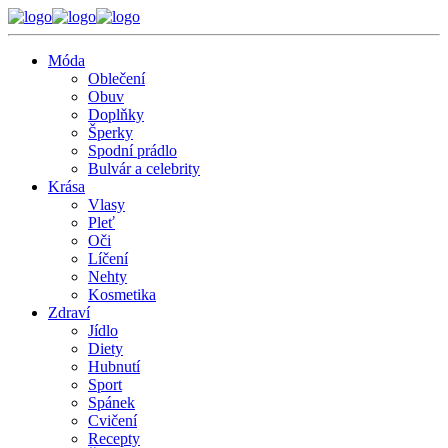
Móda
Oblečení
Obuv
Doplňky
Šperky
Spodní prádlo
Bulvár a celebrity
Krása
Vlasy
Pleť
Oči
Líčení
Nehty
Kosmetika
Zdraví
Jídlo
Diety
Hubnutí
Sport
Spánek
Cvičení
Recepty