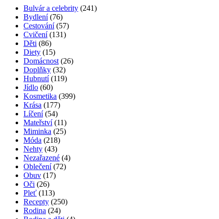
Bulvár a celebrity
(241)
Bydlení
(76)
Cestování
(57)
Cvičení
(131)
Děti
(86)
Diety
(15)
Domácnost
(26)
Doplňky
(32)
Hubnutí
(119)
Jídlo
(60)
Kosmetika
(399)
Krása
(177)
Líčení
(54)
Mateřství
(11)
Miminka
(25)
Móda
(218)
Nehty
(43)
Nezařazené
(4)
Oblečení
(72)
Obuv
(17)
Oči
(26)
Pleť
(113)
Recepty
(250)
Rodina
(24)