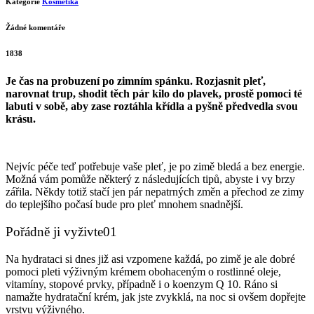
Kategorie
Kosmetika
Žádné komentáře
1838
Je čas na probuzení po zimním spánku. Rozjasnit pleť,
narovnat trup, shodit těch pár kilo do plavek, prostě pomoci té
labuti v sobě, aby zase roztáhla křídla a pyšně předvedla svou
krásu.
Nejvíc péče teď potřebuje vaše pleť, je po zimě bledá a bez energie.
Možná vám pomůže některý z následujících tipů, abyste i vy brzy
zářila. Někdy totiž stačí jen pár nepatrných změn a přechod ze zimy
do teplejšího počasí bude pro pleť mnohem snadnější.
Pořádně ji vyživte01
Na hydrataci si dnes již asi vzpomene každá, po zimě je ale dobré
pomoci pleti výživným krémem obohaceným o rostlinné oleje,
vitamíny, stopové prvky, případně i o koenzym Q 10. Ráno si
namažte hydratační krém, jak jste zvykklá, na noc si ovšem dopřejte
vrstvu výživného.