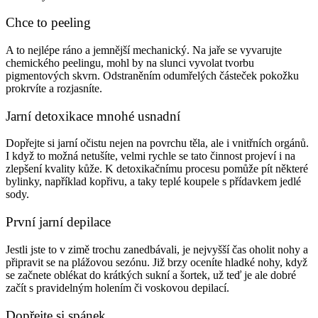
Chce to peeling
A to nejlépe ráno a jemnější mechanický. Na jaře se vyvarujte
chemického peelingu, mohl by na slunci vyvolat tvorbu
pigmentových skvrn. Odstraněním odumřelých částeček pokožku
prokrvíte a rozjasníte.
Jarní detoxikace mnohé usnadní
Dopřejte si jarní očistu nejen na povrchu těla, ale i vnitřních orgánů.
I když to možná netušíte, velmi rychle se tato činnost projeví i na
zlepšení kvality kůže. K detoxikačnímu procesu pomůže pít některé
bylinky, například kopřivu, a taky teplé koupele s přídavkem jedlé
sody.
První jarní depilace
Jestli jste to v zimě trochu zanedbávali, je nejvyšší čas oholit nohy a
připravit se na plážovou sezónu. Již brzy oceníte hladké nohy, když
se začnete oblékat do krátkých sukní a šortek, už teď je ale dobré
začít s pravidelným holením či voskovou depilací.
Dopřejte si spánek